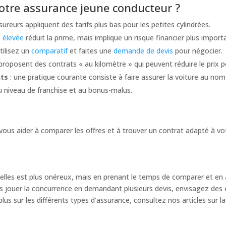
otre assurance jeune conducteur ?
ssureurs appliquent des tarifs plus bas pour les petites cylindrées.
s élevée
réduit la prime, mais implique un risque financier plus importa
utilisez un
comparatif
et faites une
demande de devis
pour négocier.
proposent des contrats « au kilomètre » qui peuvent réduire le prix p
nts
: une pratique courante consiste à faire assurer la voiture au n
u niveau de franchise et au bonus-malus.
ous aider à comparer les offres et à trouver un contrat adapté à votre
lles est plus onéreux, mais en prenant le temps de comparer et en ad
tes jouer la concurrence en demandant plusieurs devis, envisagez de
plus sur les différents types d’assurance, consultez nos articles sur l