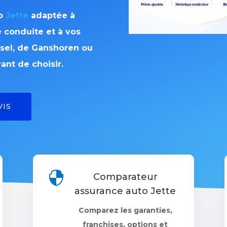
to
Jette
adaptée à
e conduite et à vos
ussel, de Ganshoren ou
ant de choisir.
VIS

Comparateur
assurance auto Jette
Comparez les garanties,
franchises, options et