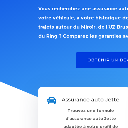
Vous recherchez une assurance au
votre véhicule, à votre historique d
trajets autour du Miroir, de l’UZ Br
du Ring ? Comparez les garanties av
OBTENIR UN DE

Assurance auto Jette
Trouvez une formule
d’assurance auto Jette
adaptée à votre profil de