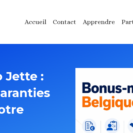
Accueil
Contact
Apprendre
Par
 Jette :
aranties
otre