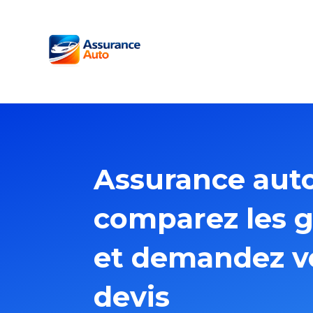
Assurance auto
comparez les g
et demandez v
devis