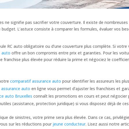
 ne signifie pas sacrifier votre couverture. Il existe de nombreuses
 budget. L’astuce consiste à comparer les formules, évaluer vos beso
le RC auto obligatoire ou d’une couverture plus complète. Si votre v
 auto
offre un bon compromis entre prix et garanties. Pour les voitur
ne franchise plus élevée pour réduire la prime et négociez le coeffici
 notre
comparatif assurance auto
pour identifier les assureurs les plu
s assurance auto
en ligne vous permet d’ajuster les franchises et gar
ce auto Bruxelles
connaît les promotions en cours et peut négocier 
inutiles (assistance, protection juridique) si vous disposez déjà de ces
que de sinistres, votre prime sera plus élevée. Dans ce cas, privilégi
vous sur les réductions pour
jeune conducteur
. Lisez aussi notre arti