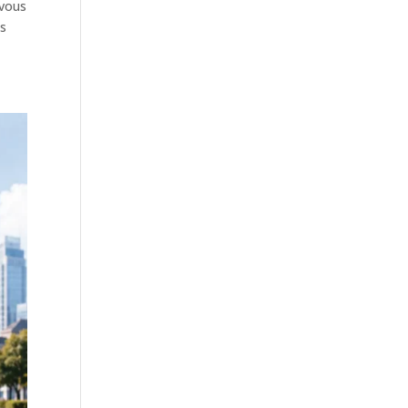
 vous
es