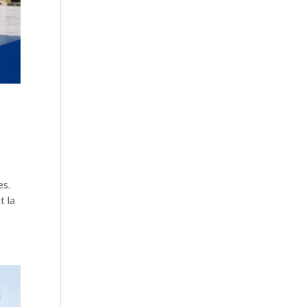
es.
t la